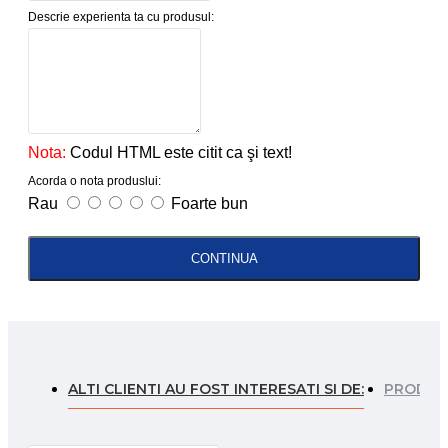
Descrie experienta ta cu produsul:
Nota:
Codul HTML este citit ca şi text!
Acorda o nota produslui:
Rau
Foarte bun
CONTINUA
ALTI CLIENTI AU FOST INTERESATI SI DE:
PRODUSE