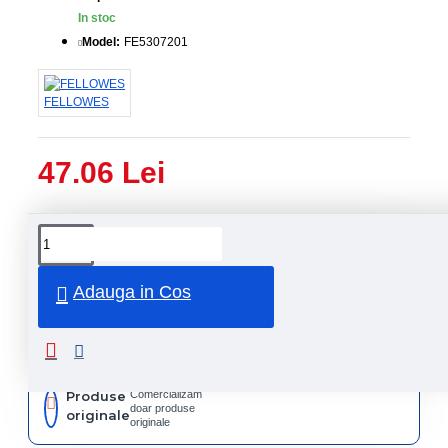
In stoc
Model:
FE5307201
FELLOWES
47.06 Lei
Livrare
Livrare
prin
rapida
curier
rapid
Adauga in Cos
Retur
Returnare
produs in
14 zile
Produse
Comercializam
doar produse
originale
originale