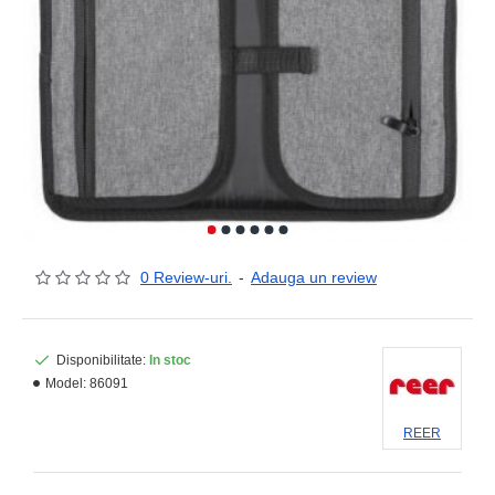
0 Review-uri.
-
Adauga un review
Disponibilitate:
In stoc
Model:
86091
REER