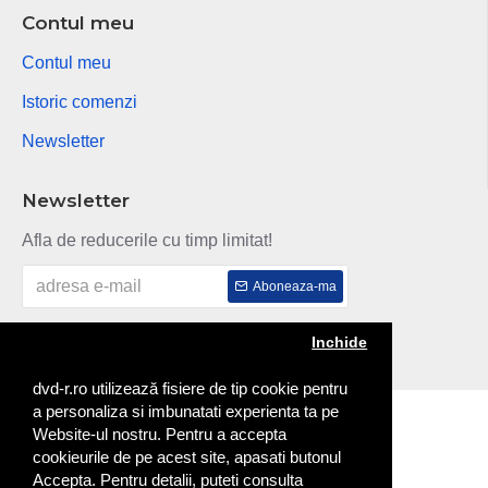
Contul meu
Contul meu
Istoric comenzi
Newsletter
Newsletter
Afla de reducerile cu timp limitat!
Aboneaza-ma
Am citit si sunt de acord cu
Politica de confidentialitate
Inchide
dvd-r.ro utilizează fisiere de tip cookie pentru
a personaliza si imbunatati experienta ta pe
Copyright © 2014
Website-ul nostru. Pentru a accepta
cookieurile de pe acest site, apasati butonul
Accepta. Pentru detalii, puteti consulta