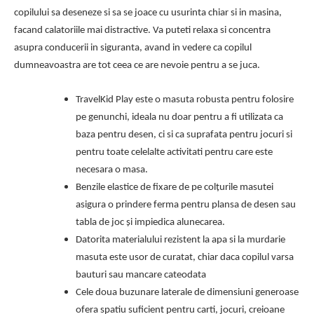
copilului sa deseneze si sa se joace cu usurinta chiar si in masina,
facand calatoriile mai distractive. Va puteti relaxa si concentra
asupra conducerii in siguranta, avand in vedere ca copilul
dumneavoastra are tot ceea ce are nevoie pentru a se juca.
TravelKid Play este o masuta robusta pentru folosire
pe genunchi, ideala nu doar pentru a fi utilizata ca
baza pentru desen, ci si ca suprafata pentru jocuri si
pentru toate celelalte activitati pentru care este
necesara o masa.
Benzile elastice de fixare de pe colțurile masutei
asigura o prindere ferma pentru plansa de desen sau
tabla de joc și impiedica alunecarea.
Datorita materialului rezistent la apa si la murdarie
masuta este usor de curatat, chiar daca copilul varsa
bauturi sau mancare cateodata
Cele doua buzunare laterale de dimensiuni generoase
ofera spatiu suficient pentru carti, jocuri, creioane