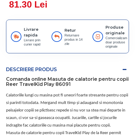
81.30 Lei
Produse
Livrare
Retur
originale
rapida
Returnare
Comercializam
produs in 14
Livrare prin
doar produse
zile
curier rapid
originale
DESCRIERE PRODUS
Comanda online Masuta de calatorie pentru copii
Reer TravelKid Play 86091
Calatoriile lungi cu masina pot fi uneori foarte stresante pentru copii
si parinti totodata. Mergand mult timp și adaugand si monotonia
peisajelor copiii se plictisesc repede si nu vor sa stea mai departe in
scaun, ci vor sa-si gaseasca ocupatii. Jucariile, cartile si jocurile
indragite fac calatoriile cu masina mai placute pentru copii.
Masuta de calatorie pentru copii TravelKid Play de la Reer permit