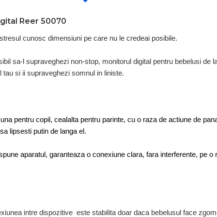
igital Reer 50070
i stresul cunosc dimensiuni pe care nu le credeai posibile.
ibil sa-l supraveghezi non-stop, monitorul digital pentru bebelusi de l
 tau si ii supraveghezi somnul in liniste.
, una pentru copil, cealalta pentru parinte, cu o raza de actiune de pa
a lipsesti putin de langa el.
ne aparatul, garanteaza o conexiune clara, fara interferente, pe o 
xiunea intre dispozitive este stabilita doar daca bebelusul face zgomot,