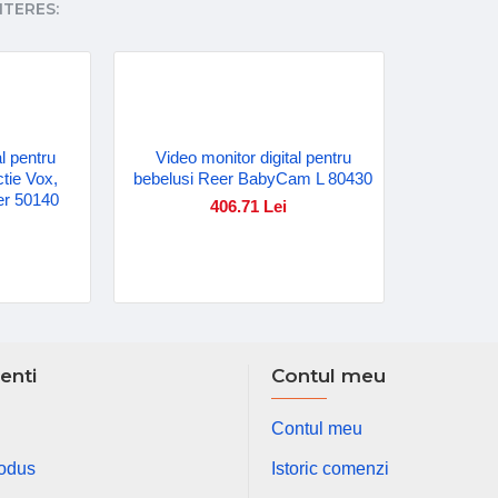
NTERES:
al pentru
Video monitor digital pentru
tie Vox,
bebelusi Reer BabyCam L 80430
er 50140
406.71 Lei
ienti
Contul meu
Contul meu
rodus
Istoric comenzi