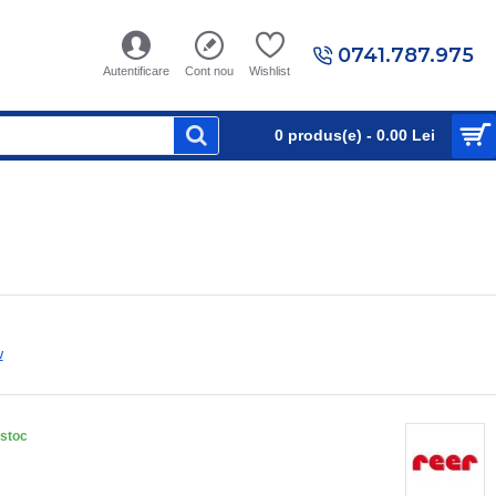
0741.787.975
Autentificare
Cont nou
Wishlist
0 produs(e) - 0.00 Lei
w
 stoc