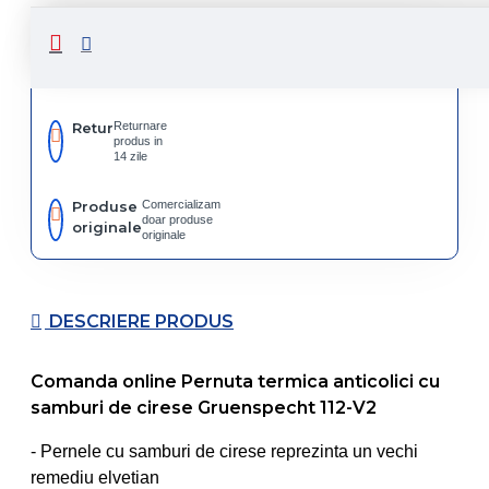
Livrare
Livrare
prin
rapida
curier
rapid
Retur
Returnare
produs in
14 zile
Produse
Comercializam
doar produse
originale
originale
DESCRIERE PRODUS
Comanda online Pernuta termica anticolici cu
samburi de cirese Gruenspecht 112-V2
- Pernele cu samburi de cirese reprezinta un vechi
remediu elvetian