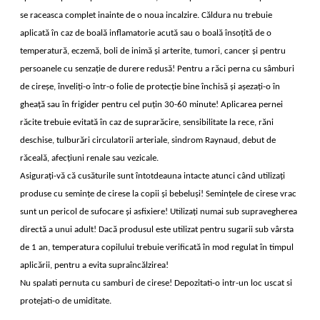
se raceasca complet inainte de o noua incalzire. Căldura nu trebuie
aplicată în caz de boală inflamatorie acută sau o boală însoțită de o
temperatură, eczemă, boli de inimă și arterite, tumori, cancer și pentru
persoanele cu senzație de durere redusă! Pentru a răci perna cu sâmburi
de cireșe, înveliți-o într-o folie de protecție bine închisă și așezați-o în
gheață sau în frigider pentru cel puțin 30-60 minute! Aplicarea pernei
răcite trebuie evitată în caz de suprarăcire, sensibilitate la rece, răni
deschise, tulburări circulatorii arteriale, sindrom Raynaud, debut de
răceală, afecțiuni renale sau vezicale.
Asigurați-vă că cusăturile sunt întotdeauna intacte atunci când utilizați
produse cu semințe de cirese la copii și bebeluși! Semințele de cirese vrac
sunt un pericol de sufocare și asfixiere! Utilizați numai sub supravegherea
directă a unui adult! Dacă produsul este utilizat pentru sugarii sub vârsta
de 1 an, temperatura copilului trebuie verificată în mod regulat în timpul
aplicării, pentru a evita supraîncălzirea!
Nu spalati pernuta cu samburi de cirese! Depozitati-o intr-un loc uscat si
protejati-o de umiditate.