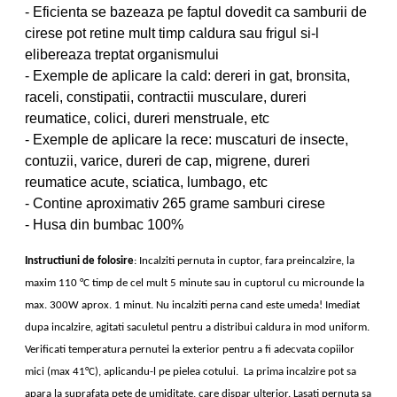
- Eficienta se bazeaza pe faptul dovedit ca samburii de
cirese pot retine mult timp caldura sau frigul si-l
elibereaza treptat organismului
- Exemple de aplicare la cald: dereri in gat, bronsita,
raceli, constipatii, contractii musculare, dureri
reumatice, colici, dureri menstruale, etc
- Exemple de aplicare la rece: muscaturi de insecte,
contuzii, varice, dureri de cap, migrene, dureri
reumatice acute, sciatica, lumbago, etc
- Contine aproximativ 265 grame samburi cirese
- Husa din bumbac 100%
Instructiuni de folosire
: Incalziti pernuta in cuptor, fara preincalzire, la
maxim 110 °C timp de cel mult 5 minute sau in cuptorul cu microunde la
max. 300W aprox. 1 minut. Nu incalziti perna cand este umeda! Imediat
dupa incalzire, agitati saculetul pentru a distribui caldura in mod uniform.
Verificati temperatura pernutei la exterior pentru a fi adecvata copiilor
mici (max 41°C), aplicandu-l pe pielea cotului. La prima incalzire pot sa
apara la suprafata pete de umiditate, care dispar ulterior. Lasati pernuta sa