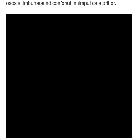
osos si imbunatatind confortul in timpul calatoriilor.