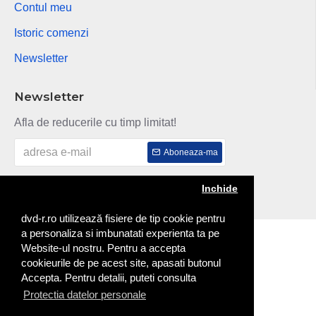
Contul meu
Istoric comenzi
Newsletter
Newsletter
Afla de reducerile cu timp limitat!
Aboneaza-ma
Am citit si sunt de acord cu
Politica de confidentialitate
Inchide
dvd-r.ro utilizează fisiere de tip cookie pentru
a personaliza si imbunatati experienta ta pe
Copyright © 2014
Website-ul nostru. Pentru a accepta
cookieurile de pe acest site, apasati butonul
Accepta. Pentru detalii, puteti consulta
Protectia datelor personale