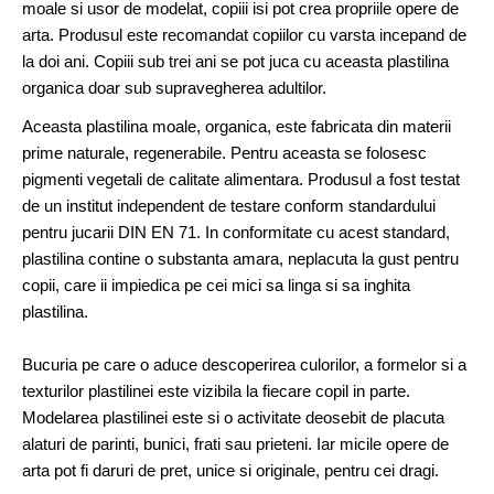
moale si usor de modelat, copiii isi pot crea propriile opere de
arta. Produsul este recomandat copiilor cu varsta incepand de
la doi ani. Copiii sub trei ani se pot juca cu aceasta plastilina
organica doar sub supravegherea adultilor.
Aceasta plastilina moale, organica, este fabricata din materii
prime naturale, regenerabile. Pentru aceasta se folosesc
pigmenti vegetali de calitate alimentara. Produsul a fost testat
de un institut independent de testare conform standardului
pentru jucarii DIN EN 71. In conformitate cu acest standard,
plastilina contine o substanta amara, neplacuta la gust pentru
copii, care ii impiedica pe cei mici sa linga si sa inghita
plastilina.
Bucuria pe care o aduce descoperirea culorilor, a formelor si a
texturilor plastilinei este vizibila la fiecare copil in parte.
Modelarea plastilinei este si o activitate deosebit de placuta
alaturi de parinti, bunici, frati sau prieteni. Iar micile opere de
arta pot fi daruri de pret, unice si originale, pentru cei dragi.