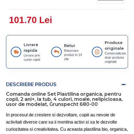
101.70 Lei
Produse
Livrare
Retur
originale
rapida
Returnare
Comercializam
produs in 14
Livrare prin
doar produse
zile
curier rapid
originale
DESCRIERE PRODUS
Comanda online Set Plastilina organica, pentru
copii, 2 ani+, la tub, 4 culori, moale, nelipicioasa,
usor de modelat, Grunspecht 680-00
In procesul de crestere si dezvoltare, copiii au nevoie de
activitati
diverse care sa ii mentina activi si sa le dezvolte
curiozitatea si creativitatea. Cu
aceasta plastilina bio, organica,