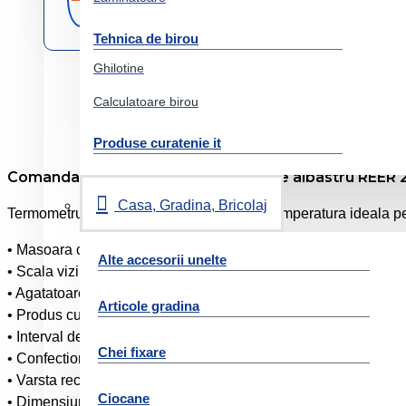
originale
Tehnica de birou
Ghilotine
Calculatoare birou
Produse curatenie it
Comanda online Termometru de baie albastru REER 
Casa, Gradina, Bricolaj
Termometru pentru baie si camera, arata temperatura ideala pe
• Masoara cu precizie temperatura apei de baie
Alte accesorii unelte
• Scala vizibila, cu marcaj pentru temperatura apei ideale pent
• Agatatoare inclusa pe spatele termometrului, pentru a-l put
Articole gradina
• Produs cu "Certificat de siguranta pentru copii – SLG”
• Interval de masurare: de la 0 °C pana la 50 °C
Chei fixare
• Confectionat din material plastic, fara mercur, fara Bispheno
• Varsta recomandata: de la 0 + luni
Ciocane
• Dimensiuni: aprox. 10 x 6 cm