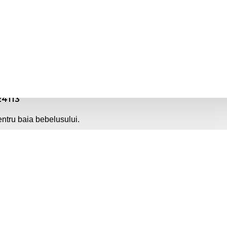
DESCRIERE PRODUS
REVIEWS
24113
ntru baia bebelusului.
ru baie
ea suspenda pe perete
l A (BPA Free)