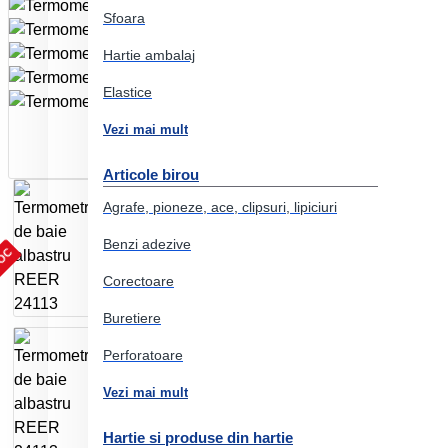
Sfoara
Hartie ambalaj
Elastice
Vezi mai mult
Articole birou
Agrafe, pioneze, ace, clipsuri, lipiciuri
Benzi adezive
TOC
Corectoare
Buretiere
Perforatoare
Vezi mai mult
Hartie si produse din hartie