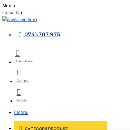
Meniu
Cosul tau
0741.787.975
Autentificare
Cont nou
Wishlist
Menu
CATEGORII PRODUSE