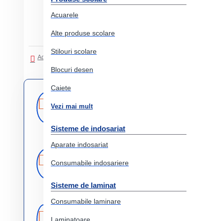
Acuarele
Alte produse scolare
Stilouri scolare
Adaugati in Lista de dorinte
Comparati produsul
Blocuri desen
Caiete
Livrare
Livrare prin
curier rapid
Vezi mai mult
rapida
Sisteme de indosariat
Aparate indosariat
Retur
Returnare
produs in 14 zile
Consumabile indosariere
Sisteme de laminat
Consumabile laminare
Produse
Comercializam
doar produse
Laminatoare
originale