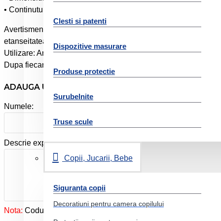
• Continutul pachetului 1 bucata
Clesti si patenti
Avertisment Utilizati produsul numai pentru scopul propus. A nu 
etanseitatea in mod regulat, mai ales dupa socuri..
Dispozitive masurare
Utilizare: Amestecati bine apa pentru baie. Scufundati termometr
Dupa fiecare folosire clatiti termometrul cu apa calda.
Produse protectie
ADAUGA UN REVIEW
Surubelnite
Numele:
Truse scule
Descrie experienta ta cu produsul:
Copii, Jucarii, Bebe
Siguranta copii
Decoratiuni pentru camera copilului
Nota:
Codul HTML este citit ca şi text!