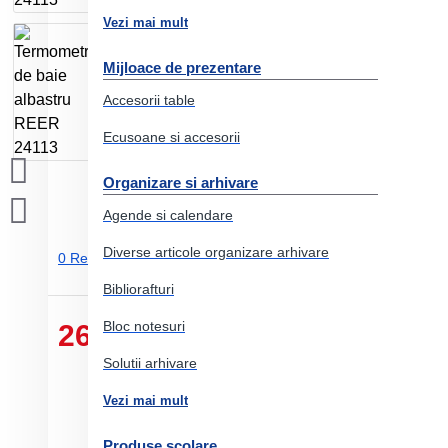
Vezi mai mult
Mijloace de prezentare
Accesorii table
Ecusoane si accesorii
Organizare si arhivare
Agende si calendare
Diverse articole organizare arhivare
0 Review-uri.
-
Adauga un review
Bibliorafturi
Bloc notesuri
26.40 Lei
Solutii arhivare
Vezi mai mult
Produse scolare