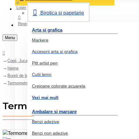
Login
Birotica si papetarie
Register
Arta si grafica
Menu
Markere
Accesorii arta si grafica
Copii, Jucarii, Bebe
Pitt artist pen
Igiena
Cutii lemn
Bureti de baie si accesorii
Termometru de baie albastru REER 24113
Creioane colorate acuarela
Vezi mai mult
Termometru de baie albastr
Ambalare si marcare
Benzi adezive
Benzi non adezive