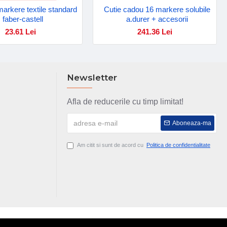
 markere textile standard
Cutie cadou 16 markere solubile
faber-castell
a.durer + accesorii
23.61 Lei
241.36 Lei
Newsletter
Afla de reducerile cu timp limitat!
Aboneaza-ma
Am citit si sunt de acord cu
Politica de confidentialitate