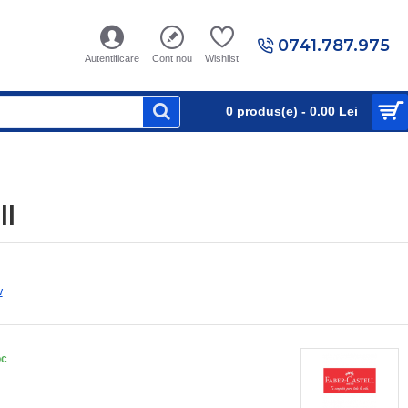
0741.787.975
Autentificare
Cont nou
Wishlist
0 produs(e) - 0.00 Lei
ll
w
oc