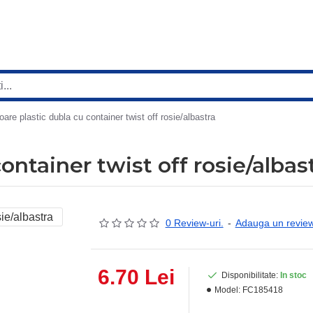
oare plastic dubla cu container twist off rosie/albastra
ontainer twist off rosie/albas
0 Review-uri.
-
Adauga un revie
6.70 Lei
Disponibilitate:
In stoc
Model:
FC185418