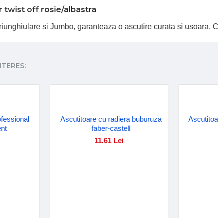
twist off rosie/albastra
triunghiulare si Jumbo, garanteaza o ascutire curata si usoara. C
NTERES:
ofessional
Ascutitoare cu radiera buburuza
Ascutitoa
nt
faber-castell
11.61 Lei