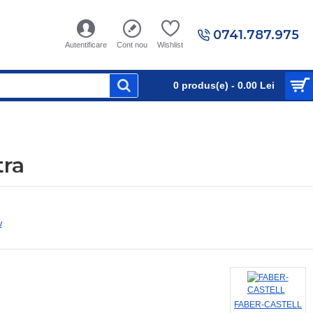
0741.787.975
Autentificare
Cont nou
Wishlist
0 produs(e) - 0.00 Lei
tra
w
FABER-CASTELL