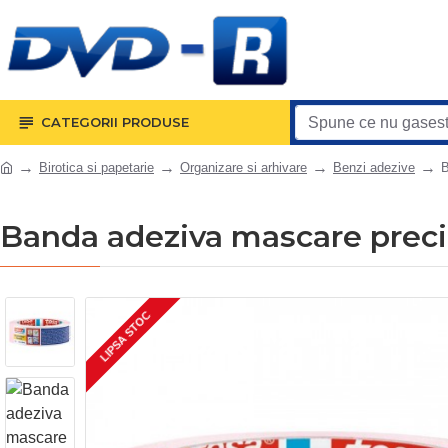
CATEGORII PRODUSE
Birotica si papetarie
Organizare si arhivare
Benzi adezive
B
Banda adeziva mascare prec
LIPSA STOC