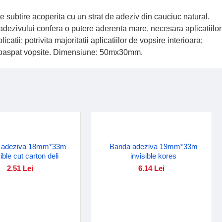
subtire acoperita cu un strat de adeziv din cauciuc natural.
a adezivului confera o putere aderenta mare, necesara aplicatiilor
tii: potrivita majoritatii aplicatiilor de vopsire interioara;
te proaspat vopsite. Dimensiune: 50mx30mm.
 adeziva 18mm*33m
Banda adeziva 19mm*33m
sible cut carton deli
invisible kores
2.51 Lei
6.14 Lei