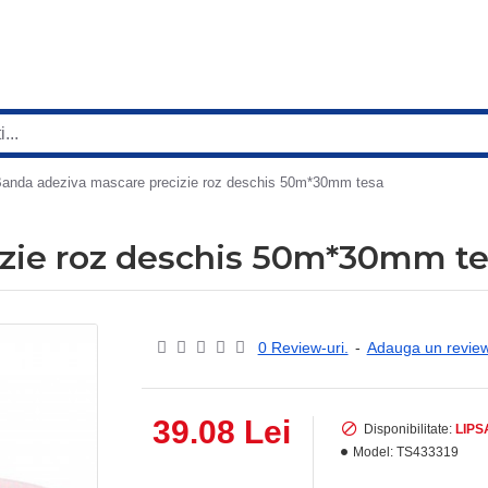
anda adeziva mascare precizie roz deschis 50m*30mm tesa
izie roz deschis 50m*30mm t
0 Review-uri.
-
Adauga un revie
39.08 Lei
Disponibilitate:
LIPS
Model:
TS433319