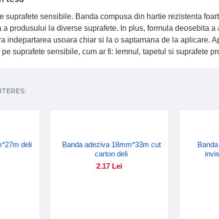
suprafete sensibile. Banda compusa din hartie rezistenta foarte 
ta a produsului la diverse suprafete. In plus, formula deosebita 
 indepartarea usoara chiar si la o saptamana de la aplicare. Aplica
are pe suprafete sensibile, cum ar fi: lemnul, tapetul si suprafe
NTERES:
*27m deli
Banda adeziva 18mm*33m cut
Banda
carton deli
invi
2.17 Lei