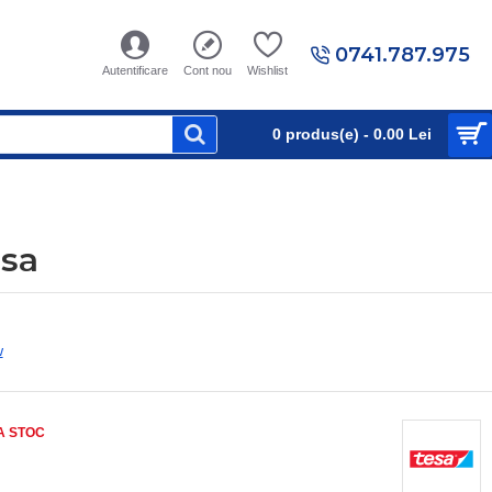
0741.787.975
Autentificare
Cont nou
Wishlist
0 produs(e) - 0.00 Lei
esa
w
A STOC