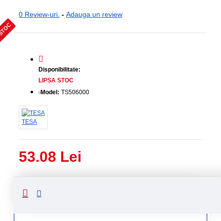
0 Review-uri.
-
Adauga un review
 STOC
Disponibilitate:
LIPSA STOC
Model:
TS506000
TESA
53.08 Lei
Livrare
Livrare
prin
rapida
curier
rapid