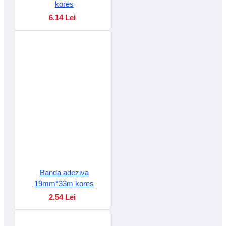
kores
6.14 Lei
Banda adeziva
19mm*33m kores
2.54 Lei