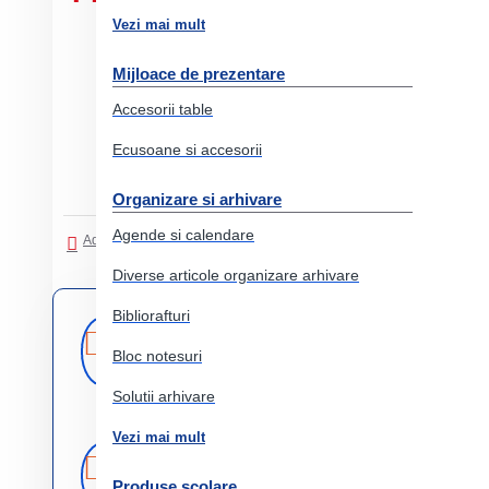
Vezi mai mult
Mijloace de prezentare
Accesorii table
Ecusoane si accesorii
Organizare si arhivare
Agende si calendare
Adaugati in Lista de dorinte
Comparati produsul
Diverse articole organizare arhivare
Bibliorafturi
Livrare
Livrare prin
curier rapid
rapida
Bloc notesuri
Solutii arhivare
Vezi mai mult
Retur
Returnare
produs in 14 zile
Produse scolare