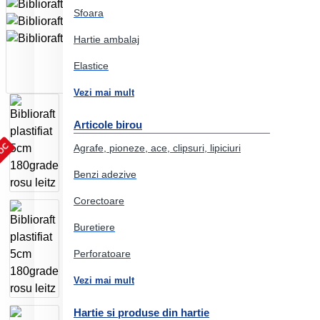
Sfoara
Hartie ambalaj
Elastice
Vezi mai mult
Articole birou
TOC
Agrafe, pioneze, ace, clipsuri, lipiciuri
Benzi adezive
Corectoare
Buretiere
Perforatoare
Vezi mai mult
Hartie si produse din hartie