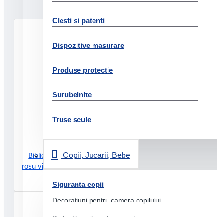
Clesti si patenti
Dispozitive masurare
Produse protectie
Surubelnite
Truse scule
Copii, Jucarii, Bebe
Biblioraft carton reciclat 5 cm
rosu vivida nr1 power fsc esselte
25.44 Lei
Siguranta copii
Decoratiuni pentru camera copilului