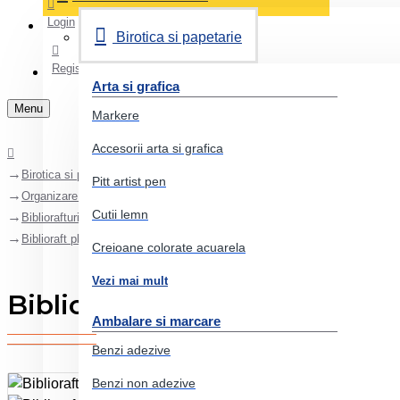
Login
Birotica si papetarie
Register
Arta si grafica
Menu
Markere
Accesorii arta si grafica
Birotica si papetarie
Pitt artist pen
Organizare si arhivare
Cutii lemn
Bibliorafturi
Biblioraft plastifiat 5cm 180grade rosu leitz
Creioane colorate acuarela
Vezi mai mult
Biblioraft plastifiat 5cm 180g
Ambalare si marcare
Benzi adezive
Benzi non adezive