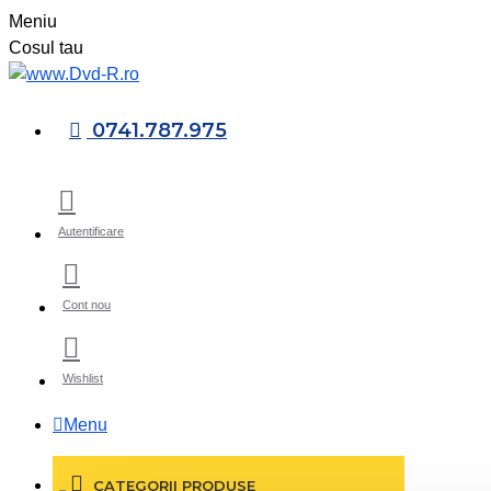
Meniu
Cosul tau
0741.787.975
Autentificare
Cont nou
Wishlist
Menu
CATEGORII PRODUSE