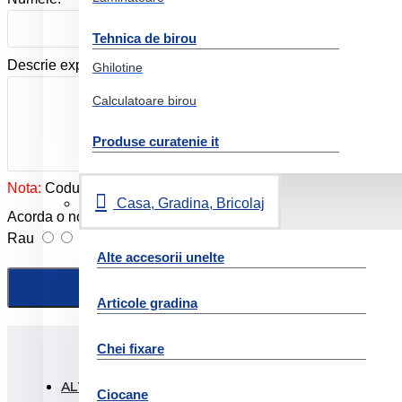
Tehnica de birou
Descrie experienta ta cu produsul:
Ghilotine
Calculatoare birou
Produse curatenie it
Nota:
Codul HTML este citit ca şi text!
Casa, Gradina, Bricolaj
Acorda o nota produslui:
Rau
Foarte bun
Alte accesorii unelte
Articole gradina
Chei fixare
ALTI CLIENTI AU FOST INTERESATI SI DE:
PRODUSE
Ciocane