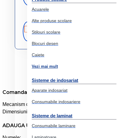
Acuarele
Alte produse scolare
Produse
Comercializam
doar produse
originale
Stilouri scolare
originale
Blocuri desen
Caiete
Vezi mai mult
Sisteme de indosariat
Aparate indosariat
Comanda online Biblioraft plastifiat 5cm 180grade ros
Consumabile indosariere
Mecanism de inalta calitate, pentru uz profesional. Exterior plas
Dimensiuni: 55 x 318 x 285 mm.
Sisteme de laminat
ADAUGA UN REVIEW
Consumabile laminare
Laminatoare
Numele: