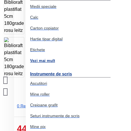
Medii speciale
Calc
Carton copiator
Hartie tipar digital
Etichete
Vezi mai mult
Instrumente de scris
Ascutitori
Mine roller
Creioane grafit
0 Review-uri.
-
Adauga un review
Seturi instrumente de scris
44.58 Lei
Mine pix