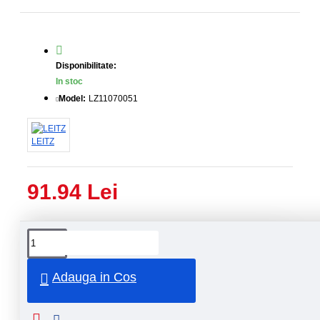
Disponibilitate:
In stoc
Model:
LZ11070051
LEITZ
91.94 Lei
Livrare
Livrare
prin
rapida
curier
rapid
Adauga in Cos
Retur
Returnare
produs in
14 zile