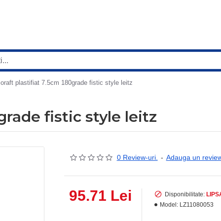
ioraft plastifiat 7.5cm 180grade fistic style leitz
rade fistic style leitz
0 Review-uri.
-
Adauga un revie
95.71 Lei
Disponibilitate:
LIPS
Model:
LZ11080053