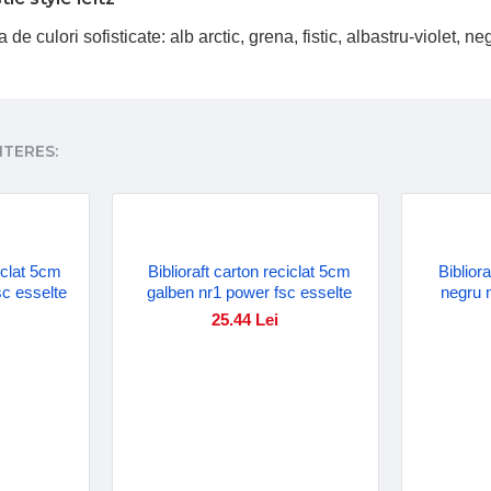
 de culori sofisticate: alb arctic, grena, fistic, albastru-violet,
NTERES:
ciclat 5cm
Biblioraft carton reciclat 5cm
Biblior
sc esselte
galben nr1 power fsc esselte
negru 
25.44 Lei