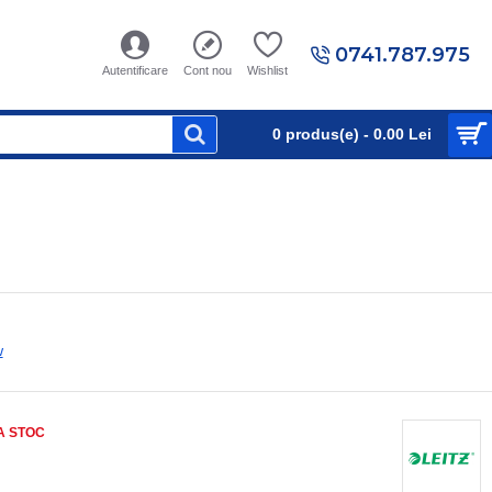
0741.787.975
Autentificare
Cont nou
Wishlist
0 produs(e) - 0.00 Lei
w
A STOC