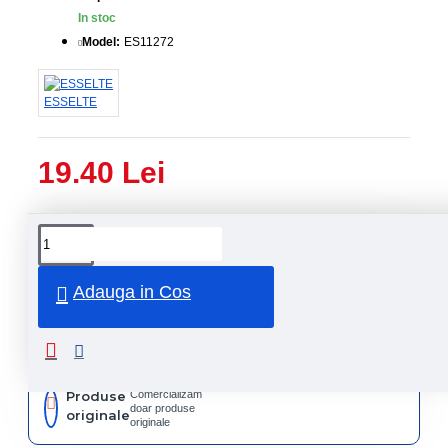
In stoc
Model:
ES11272
ESSELTE
19.40 Lei
Livrare
Livrare
prin
rapida
curier
rapid
Adauga in Cos
Retur
Returnare
produs in
14 zile
Produse
Comercializam
doar produse
originale
originale