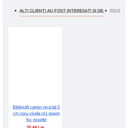
ALTI CLIENTI AU FOST INTERESATI SI DE:
PRODUSE
Biblioraft carton reciclat 5
cm rosu vivida nr1 power
fsc esselte
25.44 Lei