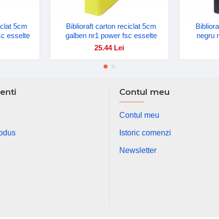
ciclat 5cm
Biblioraft carton reciclat 5cm
Biblior
sc esselte
galben nr1 power fsc esselte
negru 
25.44 Lei
ienti
Contul meu
Contul meu
rodus
Istoric comenzi
Newsletter