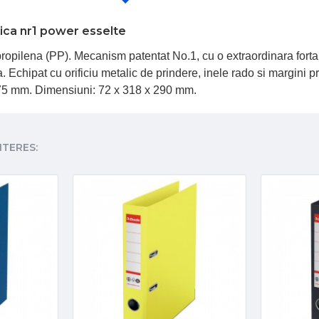
sica nr1 power esselte
 polipropilena (PP). Mecanism patentat No.1, cu o extraordinara fort
. Echipat cu orificiu metalic de prindere, inele rado si margini p
: 75 mm. Dimensiuni: 72 x 318 x 290 mm.
NTERES: