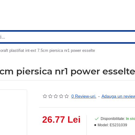
ioraft plastifiat int-ext 7.5cm piersica nr1 power esselte
7.5cm piersica nr1 power esselt
0 Review-uri.
-
Adauga un revie
26.77 Lei
Disponibilitate:
In st
Model:
ES231039