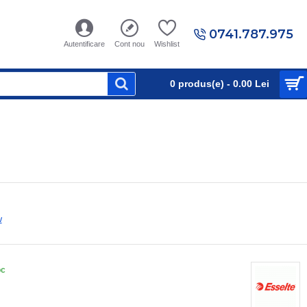
0741.787.975
Autentificare
Cont nou
Wishlist
0 produs(e) - 0.00 Lei
e
w
oc