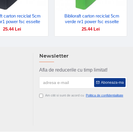
aft carton reciclat 5cm
Biblioraft carton reciclat 5cm
nr1 power fsc esselte
verde nr1 power fsc esselte
25.44 Lei
25.44 Lei
Newsletter
Afla de reducerile cu timp limitat!
Aboneaza-ma
Am citit si sunt de acord cu
Politica de confidentialitate