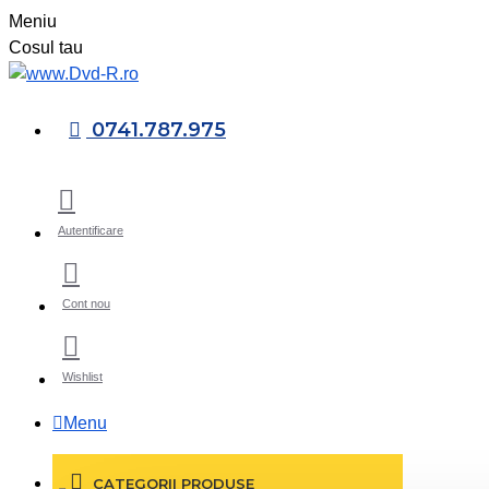
Meniu
Cosul tau
0741.787.975
Autentificare
Cont nou
Wishlist
Menu
CATEGORII PRODUSE