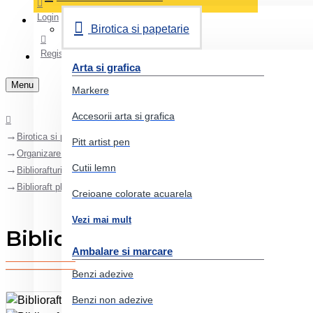
Login
Birotica si papetarie
Register
Arta si grafica
Menu
Markere
Accesorii arta si grafica
Birotica si papetarie
Pitt artist pen
Organizare si arhivare
Cutii lemn
Bibliorafturi
Biblioraft plastifiat int-ext 7.5cm violet nr1 power esselte
Creioane colorate acuarela
Vezi mai mult
Biblioraft plastifiat int-ext 
Ambalare si marcare
Benzi adezive
Benzi non adezive