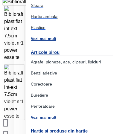
Sfoara
Hartie ambalaj
Elastice
Vezi mai mult
Articole birou
Agrafe, pioneze, ace, clipsuri, lipiciuri
Benzi adezive
Corectoare
Buretiere
Perforatoare
Vezi mai mult
Hartie si produse din hartie