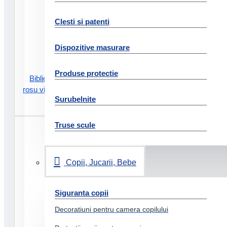
Clesti si patenti
Dispozitive masurare
Produse protectie
Biblioraft carton reciclat 5 cm
rosu vivida nr1 power fsc esselte
Surubelnite
25.44 Lei
Truse scule
Copii, Jucarii, Bebe
Siguranta copii
Decoratiuni pentru camera copilului