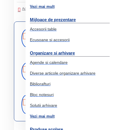
Vezi mai mult
Adaugati in Lista de dorinte
Comparati produsul
Mijloace de prezentare
Accesorii table
Livrare
Livrare prin
curier rapid
rapida
Ecusoane si accesorii
Organizare si arhivare
Agende si calendare
Retur
Returnare
produs in 14 zile
Diverse articole organizare arhivare
Bibliorafturi
Bloc notesuri
Produse
Comercializam
doar produse
originale
Solutii arhivare
originale
Vezi mai mult
Produse scolare