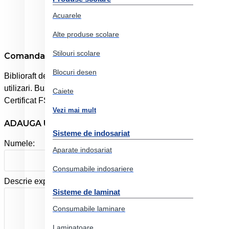
Acuarele
Alte produse scolare
Stilouri scolare
Comanda online Biblioraft plastifiat int-ext 7.5cm vio
Blocuri desen
Biblioraft de calitate, durabil, plastifiat interior si exterior c
utilizari. Buzunar pe cotor cu eticheta de carton interschimbabi
Caiete
Certificat FSC. Capacitate: 500 coli (80 g/mp). Format: A4. L
Vezi mai mult
ADAUGA UN REVIEW
Sisteme de indosariat
Numele:
Aparate indosariat
Consumabile indosariere
Descrie experienta ta cu produsul:
Sisteme de laminat
Consumabile laminare
Laminatoare