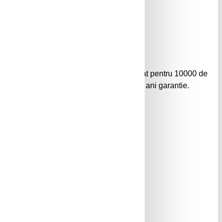
rta de inchidere si precizie, testat si garantat pentru 10000 de
 protejate cu sina metalica. Mecanism cu 3 ani garantie.