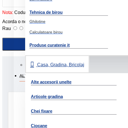
Tehnica de birou
Nota:
Codul HTML este citit ca şi text!
Ghilotine
Acorda o nota produslui:
Rau
Foarte bun
Calculatoare birou
Produse curatenie it
Casa, Gradina, Bricolaj
ALTI CLIENTI AU FOST INTERESATI SI DE:
PRODUSE
Alte accesorii unelte
Articole gradina
Chei fixare
Ciocane