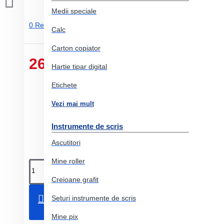
Medii speciale
0 Review-uri.
-
Adauga un review
Calc
Carton copiator
26.77 Lei
Hartie tipar digital
Etichete
Vezi mai mult
Instrumente de scris
Ascutitori
Mine roller
Creioane grafit
Adauga in Cos
Seturi instrumente de scris
Mine pix