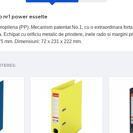
lb nr1 power esselte
 polipropilena (PP). Mecanism patentat No.1, cu o extraordinara fort
. Echipat cu orificiu metalic de prindere, inele rado si margini p
: 75 mm. Dimensiuni: 72 x 231 x 222 mm.
NTERES: