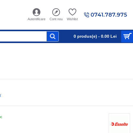
0741.787.975
Autentificare
Cont nou
Wishlist
0 produs(e) - 0.00 Lei
w
oc