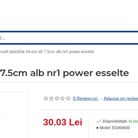
ioraft plastifiat int-ext a5 7.5cm alb nr1 power esselte
5 7.5cm alb nr1 power esselte
0 Review-uri.
-
Adauga un revie
30.03 Lei
Disponibilitate:
In st
Model:
ES468600