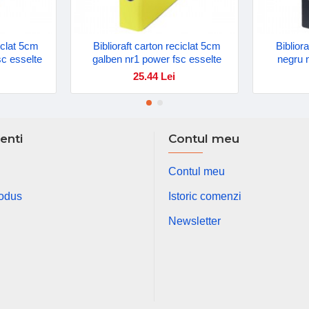
ciclat 5cm
Biblioraft carton reciclat 5cm
Biblior
sc esselte
galben nr1 power fsc esselte
negru 
25.44 Lei
ienti
Contul meu
Contul meu
rodus
Istoric comenzi
Newsletter