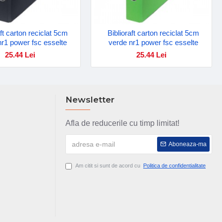
aft carton reciclat 5cm
Biblioraft carton reciclat 5cm
nr1 power fsc esselte
verde nr1 power fsc esselte
25.44 Lei
25.44 Lei
Newsletter
Afla de reducerile cu timp limitat!
Aboneaza-ma
Am citit si sunt de acord cu
Politica de confidentialitate