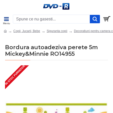
Copii, Jucarii, Bebe
Siguranta copii
Decoratiuni pentru camera c
Bordura autoadeziva perete 5m
Mickey&Minnie RO14955
IN STOC FURNIZOR