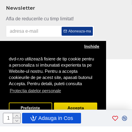
Newsletter
Afla de reducerile cu timp limitat!
Aboneaza-ma
Am citit si sunt de acord cu
Politica de confidentialitate
Inchide
dvd-r.ro utilizează fisiere de tip cookie pentru
a personaliza si imbunatati experienta ta pe
Copyright © 2014
Website-ul nostru. Pentru a accepta
cookieurile de pe acest site, apasati butonul
Accepta. Pentru detalii, puteti consulta
Protectia datelor personale
Preferinte
Accepta
Adauga in Cos