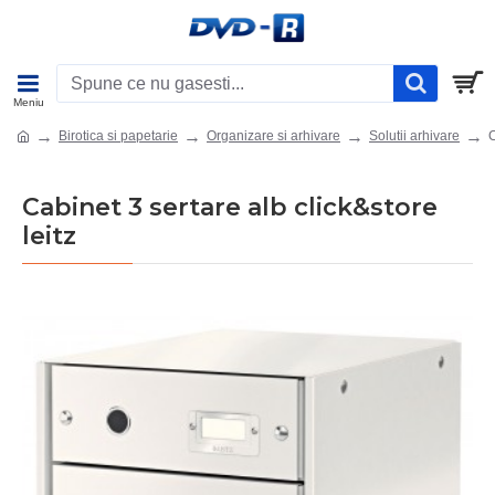
Birotica si papetarie
Organizare si arhivare
Solutii arhivare
C
Cabinet 3 sertare alb click&store
leitz