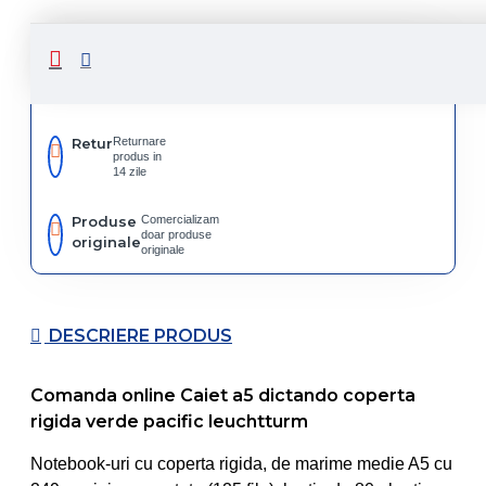
Livrare
Livrare
prin
rapida
curier
rapid
Retur
Returnare
produs in
14 zile
Produse
Comercializam
doar produse
originale
originale
DESCRIERE PRODUS
Comanda online Caiet a5 dictando coperta
rigida verde pacific leuchtturm
Notebook-uri cu coperta rigida, de marime medie A5 cu