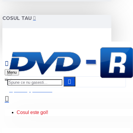
COSUL TAU
Menu
0 produs(e) - 0.00 Lei
Cosul este gol!