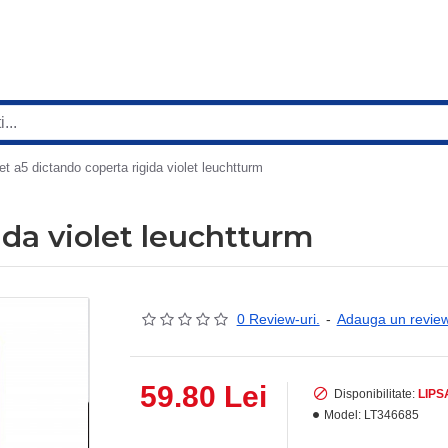
et a5 dictando coperta rigida violet leuchtturm
ida violet leuchtturm
0 Review-uri.
-
Adauga un revie
59.80 Lei
Disponibilitate:
LIPS
Model:
LT346685