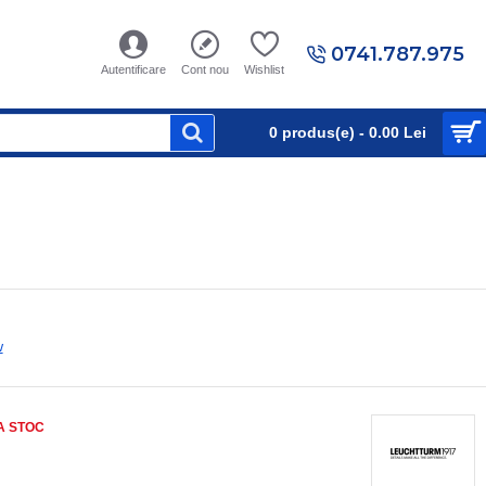
0741.787.975
Autentificare
Cont nou
Wishlist
0 produs(e) - 0.00 Lei
w
A STOC