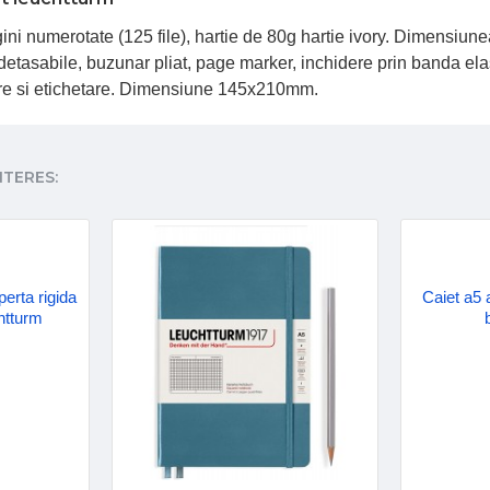
 numerotate (125 file), hartie de 80g hartie ivory. Dimensiunea 
i detasabile, buzunar pliat, page marker, inchidere prin banda elas
vare si etichetare. Dimensiune 145x210mm.
NTERES:
perta rigida
Caiet a5 
chtturm