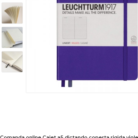
Comanda online Caiet a5 dictando coperta rigida viol