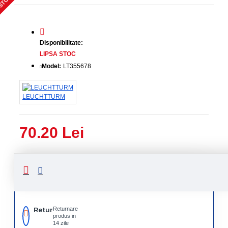
 STOC
Disponibilitate:
LIPSA STOC
Model:
LT355678
LEUCHTTURM
70.20 Lei
Livrare
Livrare
prin
rapida
curier
rapid
Retur
Returnare
produs in
14 zile