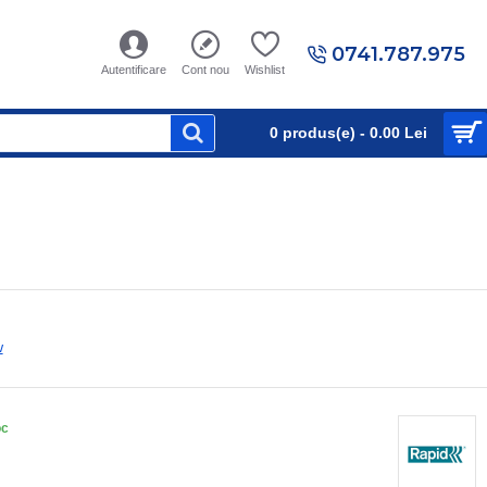
0741.787.975
Autentificare
Cont nou
Wishlist
0 produs(e) - 0.00 Lei
w
oc