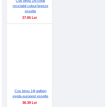
Cos birou 14l corai
reciclabil colour'breeze
esselte
37.65 Lei
Cos birou 14l galben
vivida europost esselte
36.39 Lei