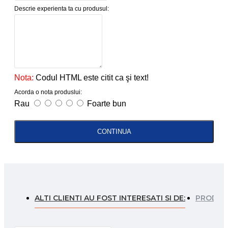
Descrie experienta ta cu produsul:
Nota:
Codul HTML este citit ca şi text!
Acorda o nota produslui:
Rau
Foarte bun
CONTINUA
ALTI CLIENTI AU FOST INTERESATI SI DE:
PRODUSE