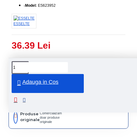
Model:
ES623952
ESSELTE
36.39 Lei
Livrare
Livrare
prin
rapida
curier
rapid
Adauga in Cos
Retur
Returnare
produs in
14 zile
Produse
Comercializam
doar produse
originale
originale