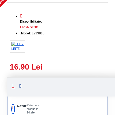
 STOC
Disponibilitate:
LIPSA STOC
Model:
LZ33810
LEITZ
16.90 Lei
Livrare
Livrare
prin
rapida
curier
rapid
Retur
Returnare
produs in
14 zile