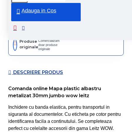
rapida
curier
rapid
Adauga in Cos
Retur
Returnare
produs in
14 zile
Produse
Comercializam
doar produse
originale
originale
DESCRIERE PRODUS
Comanda online Mapa plastic albastru
metalizat 30mm jumbo wow leitz
Inchidere cu banda elastica, pentru transportul in
siguranta al documentelor. Cu eticheta pe cotor pentru
identificarea facila a continutului. Se completeaza
perfect cu celelalte accesorii din gama Leitz WOW.