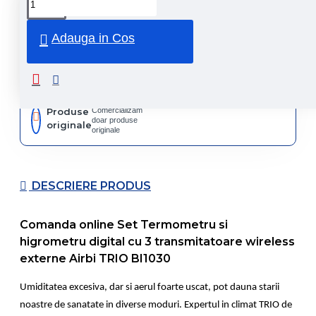
Livrare
prin
rapida
curier
rapid
Adauga in Cos
Retur
Returnare
produs in
14 zile
Produse
Comercializam
doar produse
originale
originale
DESCRIERE PRODUS
Comanda online Set Termometru si
higrometru digital cu 3 transmitatoare wireless
externe Airbi TRIO BI1030
Umiditatea excesiva, dar si aerul foarte uscat, pot dauna starii
noastre de sanatate in diverse moduri. Expertul in climat TRIO de