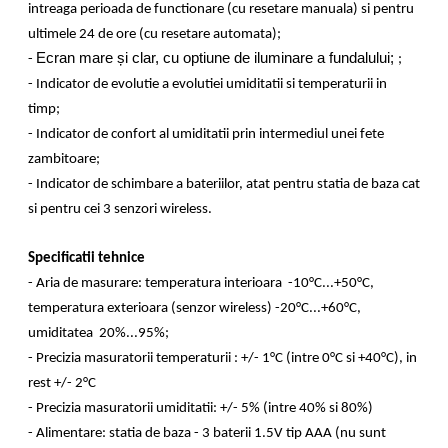
intreaga perioada de functionare (cu resetare manuala) si pentru
ultimele 24 de ore (cu resetare automata);
Ecran mare și clar, cu optiune de iluminare a fundalului;
-
;
- Indicator de evolutie a evolutiei umiditatii si temperaturii in
timp;
- Indicator de confort al umiditatii prin intermediul unei fete
zambitoare;
- Indicator de schimbare a bateriilor, atat pentru statia de baza cat
si pentru cei 3 senzori wireless.
Specificatii tehnice
- Aria de masurare: temperatura interioara -10°C...+50°C,
temperatura exterioara (senzor wireless) -20°C...+60°C,
umiditatea 20%...95%;
- Precizia masuratorii temperaturii : +/- 1°C (intre 0°C si +40°C), in
rest +/- 2°C
- Precizia masuratorii umiditatii: +/- 5% (intre 40% si 80%)
- Alimentare: statia de baza - 3 baterii 1.5V tip AAA (nu sunt