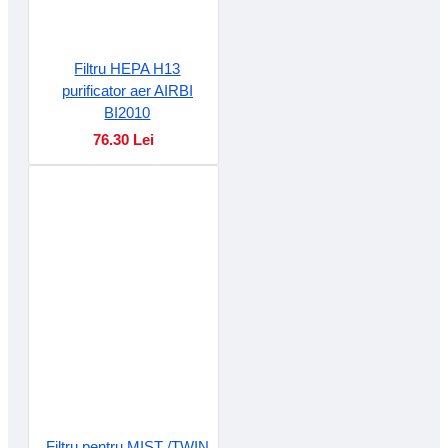
Filtru HEPA H13
purificator aer AIRBI
BI2010
76.30 Lei
Filtru pentru MIST /TWIN