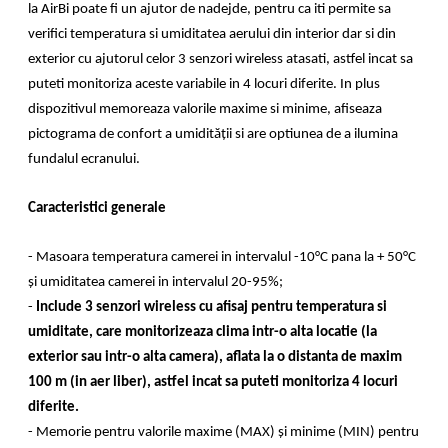
la AirBi poate fi un ajutor de nadejde, pentru ca iti permite sa
verifici temperatura si umiditatea aerului din interior dar si din
exterior cu ajutorul celor 3 senzori wireless atasati, astfel incat sa
puteti monitoriza aceste variabile in 4 locuri diferite. In plus
dispozitivul memoreaza valorile maxime si minime, afiseaza
pictograma de confort a umidității si are optiunea de a ilumina
fundalul ecranului.
Caracteristici generale
- Masoara temperatura camerei in intervalul -10°C pana la + 50°C
și umiditatea camerei in intervalul 20-95%;
-
Include 3 senzori wireless cu afisaj pentru temperatura si
umiditate, care monitorizeaza clima intr-o alta locatie (la
exterior sau intr-o alta camera), aflata la o distanta de maxim
100 m (in aer liber), astfel incat sa puteti monitoriza 4 locuri
diferite.
- Memorie pentru valorile maxime (MAX) și minime (MIN) pentru