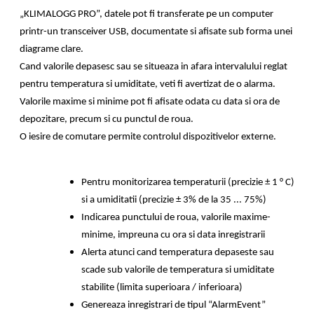
„KLIMALOGG PRO”, datele pot fi transferate pe un computer
printr-un transceiver USB, documentate si afisate sub forma unei
diagrame clare.
Cand valorile depasesc sau se situeaza in afara intervalului reglat
pentru temperatura si umiditate, veti fi avertizat de o alarma.
Valorile maxime si minime pot fi afisate odata cu data si ora de
depozitare, precum si cu punctul de roua.
O iesire de comutare permite controlul dispozitivelor externe.
Pentru monitorizarea temperaturii (precizie ± 1 ° C)
si a umiditatii (precizie ± 3% de la 35 ... 75%)
Indicarea punctului de roua, valorile maxime-
minime, impreuna cu ora si data inregistrarii
Alerta atunci cand temperatura depaseste sau
scade sub valorile de temperatura si umiditate
stabilite (limita superioara / inferioara)
Genereaza inregistrari de tipul “AlarmEvent”