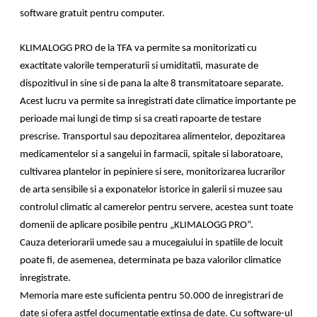
software gratuit pentru computer.
KLIMALOGG PRO de la TFA va permite sa monitorizati cu
exactitate valorile temperaturii si umiditatii, masurate de
dispozitivul in sine si de pana la alte 8 transmitatoare separate.
Acest lucru va permite sa inregistrati date climatice importante pe
perioade mai lungi de timp si sa creati rapoarte de testare
prescrise. Transportul sau depozitarea alimentelor, depozitarea
medicamentelor si a sangelui in farmacii, spitale si laboratoare,
cultivarea plantelor in pepiniere si sere, monitorizarea lucrarilor
de arta sensibile si a exponatelor istorice in galerii si muzee sau
controlul climatic al camerelor pentru servere, acestea sunt toate
domenii de aplicare posibile pentru „KLIMALOGG PRO”.
Cauza deteriorarii umede sau a mucegaiului in spatiile de locuit
poate fi, de asemenea, determinata pe baza valorilor climatice
inregistrate.
Memoria mare este suficienta pentru 50.000 de inregistrari de
date si ofera astfel documentatie extinsa de date. Cu software-ul