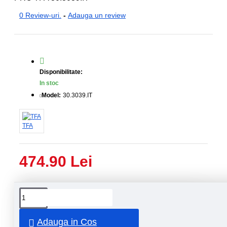
0 Review-uri.
-
Adauga un review
Disponibilitate:
In stoc
Model:
30.3039.IT
TFA
474.90 Lei
Livrare
Livrare
prin
rapida
curier
rapid
Adauga in Cos