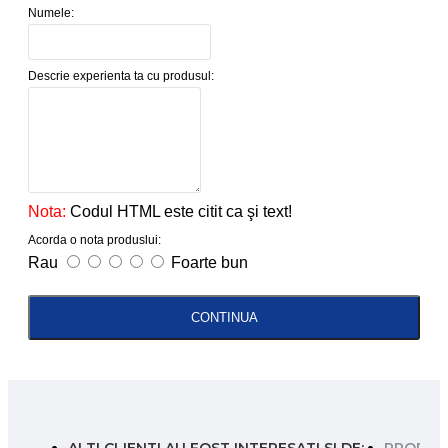
Numele:
Descrie experienta ta cu produsul:
Nota:
Codul HTML este citit ca şi text!
Acorda o nota produslui:
Rau
Foarte bun
CONTINUA
ALTI CLIENTI AU FOST INTERESATI SI DE:
PRODUSE