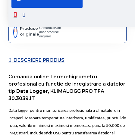
Retur
Returnare
produs in
14 zile
Produse
Comercializam
doar produse
originale
originale
DESCRIERE PRODUS
Comanda online Termo-higrometru
profesional cu functie de inregistrare a datelor
tip Data Logger, KLIMALOGG PRO TFA
30.3039.IT
Data logger pentru monitorizarea profesionala a climatului din
incaperi. Masoara temperatura interioara, umiditatea, punctul de
roua, valorile minime si maxime si memoreaza pana la 50.000 de
inregistrari. Include stick USB pentru transferarea datelor si