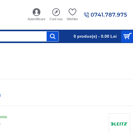
0741.787.975
Autentificare
Cont nou
Wishlist
0 produs(e) - 0.00 Lei
w
 stoc
1