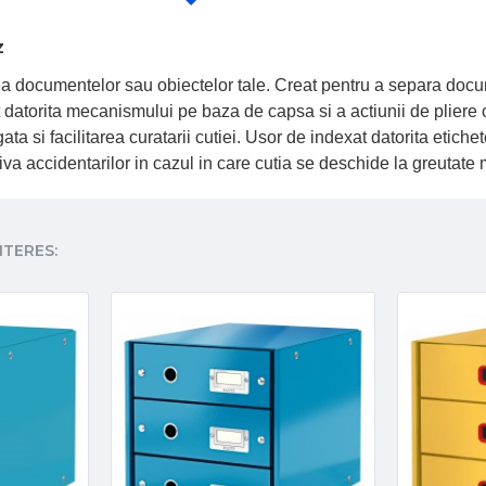
z
area documentelor sau obiectelor tale. Creat pentru a separa docu
atorita mecanismului pe baza de capsa si a actiunii de pliere ca
 si facilitarea curatarii cutiei. Usor de indexat datorita etichet
riva accidentarilor in cazul in care cutia se deschide la greuta
NTERES: