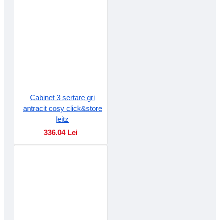
Cabinet 3 sertare gri
antracit cosy click&store
leitz
336.04 Lei