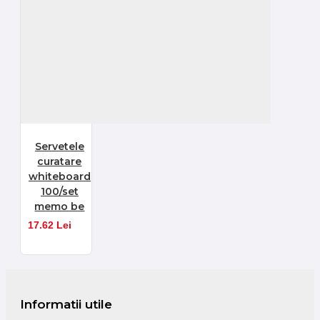
Servetele
curatare
whiteboard
100/set
memo be
17.62 Lei
Informatii utile