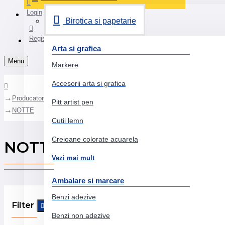
Login
Birotica si papetarie
Register
Arta si grafica
Menu
Markere
Accesorii arta si grafica
Producator
Pitt artist pen
NOTTE
Cutii lemn
Creioane colorate acuarela
NOTTE
Vezi mai mult
Ambalare si marcare
Benzi adezive
Filter
Clear
Benzi non adezive