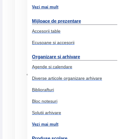
Benzi non adezive
Vezi mai mult
Sfoara
Mijloace de prezentare
Hartie ambalaj
Accesorii table
Elastice
Ecusoane si accesorii
Folie strech
Pungi
Organizare si arhivare
Ambalare diverse
Agende si calendare
Articole birou
Diverse articole organizare arhivare
Bibliorafturi
Agrafe, pioneze, ace, clipsuri, lipiciuri
Benzi adezive
Bloc notesuri
Corectoare
Solutii arhivare
Buretiere
Vezi mai mult
Perforatoare
Produse scolare