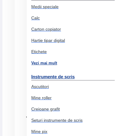
Accesorii arta si grafica
Medii speciale
Pitt artist pen
Calc
Cutii lemn
Carton copiator
Creioane colorate acuarela
Hartie tipar digital
Pasteluri si uleiuri
Etichete
Creioane colorate permanente
Vezi mai mult
Stilouri
Instrumente de scris
Ascutitori
Produse grafit si carbune
Eco pigment
Mine roller
Acuarele
Creioane grafit
Ambalare si marcare
Seturi instrumente de scris
Benzi adezive
Mine pix