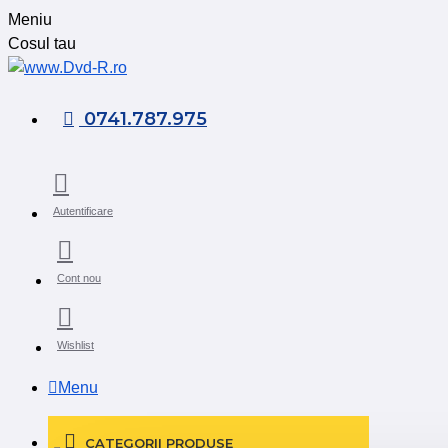
Meniu
Cosul tau
0741.787.975
Autentificare
Cont nou
Wishlist
Menu
CATEGORII PRODUSE