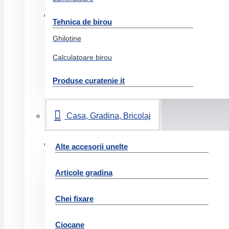
Articole creative
Tehnica de birou
Articole party
Ghilotine
Lipiciuri
Calculatoare birou
Hobby
Produse curatenie it
Diverse articole creative
Jocuri jucarii
Casa, Gradina, Bricolaj
Hartie si produse din hartie
Alte accesorii unelte
Medii speciale
Articole gradina
Calc
Carton copiator
Chei fixare
Hartie tipar digital
Etichete
Ciocane