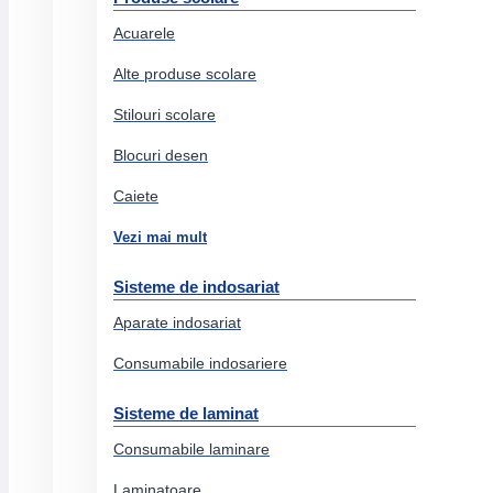
Suporti documente
Acuarele
Capsatoare
Alte produse scolare
Capse
Stilouri scolare
Indigo
Blocuri desen
Cosuri birou
Caiete
Diverse articole birou
Vezi mai mult
Cuttere
Decapsatoare
Sisteme de indosariat
Tavite documente
Aparate indosariat
Foarfeci birou
Consumabile indosariere
Seturi birou
Sisteme de laminat
Suporti birou
Consumabile laminare
Tusuri si tusiere
Laminatoare
Lipiciuri